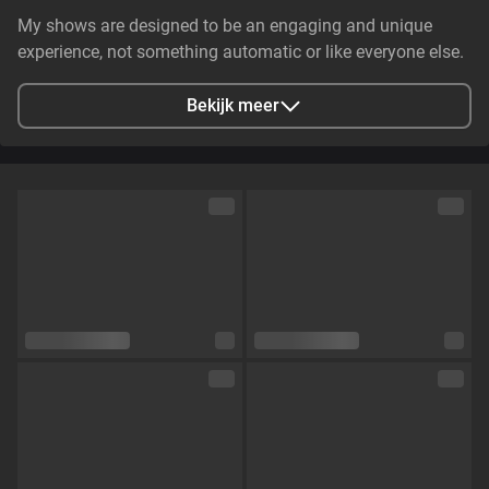
My shows are designed to be an engaging and unique
experience, not something automatic or like everyone else.
I like to create an atmosphere, build connection, and let
things develop naturally, with confidence, tension, and
Bekijk meer
presence. It’s not just about what happens, but how it
happens — every detail matters. I don’t follow a fixed script,
so every
Stad
Estados Unidos, Becerril, Cesar, Colombia
Talen
Engels,
Spaans
Oogkleur
Groen
Haarkleur
Blond
Lichaamsbouw
Skinny